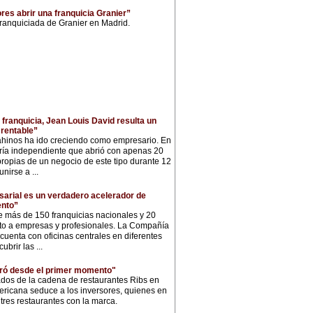
es abrir una franquicia Granier”
franquiciada de Granier en Madrid.
franquicia, Jean Louis David resulta un
rentable”
ahinos ha ido creciendo como empresario. En
ría independiente que abrió con apenas 20
s propias de un negocio de este tipo durante 12
nirse a ...
arial es un verdadero acelerador de
ento”
 más de 150 franquicias nacionales y 20
nto a empresas y profesionales. La Compañía
cuenta con oficinas centrales en diferentes
cubrir las ...
ró desde el primer momento"
iados de la cadena de restaurantes Ribs en
ricana seduce a los inversores, quienes en
res restaurantes con la marca.