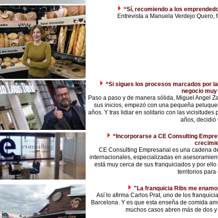
“Sí, recomiendo a los emprendedor
Entrevista a Manuela Verdejo Quero, 
“Si sigues los procesos marcados por la 
negocio muy 
Paso a paso y de manera sólida, Miguel Angel Z
sus inicios, empezó con una pequeña peluque
años. Y tras lidiar en solitario con las vicisitude
años, decidió u
“Incorporarse a CE Consulting Empres
crecimi
CE Consulting Empresarial es una cadena de
internacionales, especializadas en asesoramie
está muy cerca de sus franquiciados y por ello 
territorios para 
"La franquicia Ribs me enamo
Así lo afirma Carlos Prat, uno de los franquic
Barcelona. Y es que esta enseña de comida ame
muchos casos abren más de dos y t