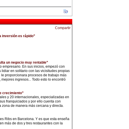
a inversión es rápido”
ulta un negocio muy rentable”
o empresario. En sus inicios, empezó con
diar en solitario con las vicisitudes propias
e le proporcionara procesos de trabajo más
 mejores ingresos... Todo esto lo encontró
e crecimiento”
les y 20 internacionales, especializadas en
us franquiciados y por ello cuenta con
ada zona de manera más cercana y directa.
ntes Ribs en Barcelona. Y es que esta enseña
n más de dos y tres restaurantes con la