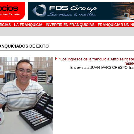
uicias España
TICIAS
LA FRANQUICIA
INVERTIR EN FRANQUICIAS
FRANQUICIAR UN N
ANQUICIADOS DE ÉXITO
“Los ingresos de la franquicia Ambiseint son
rápid
Entrevista a JUAN IVARS CRESPO, fran