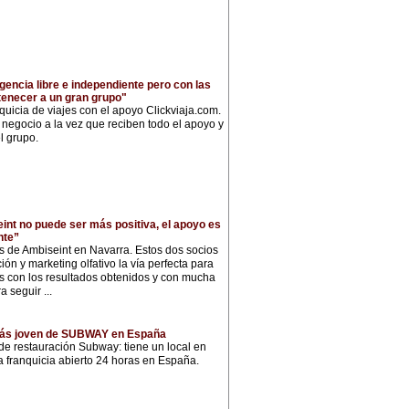
gencia libre e independiente pero con las
tenecer a un gran grupo"
quicia de viajes con el apoyo Clickviaja.com.
u negocio a la vez que reciben todo el apoyo y
l grupo.
int no puede ser más positiva, el apoyo es
nte”
s de Ambiseint en Navarra. Estos dos socios
n y marketing olfativo la vía perfecta para
s con los resultados obtenidos y con mucha
 seguir ...
 más joven de SUBWAY en España
de restauración Subway: tiene un local en
a franquicia abierto 24 horas en España.