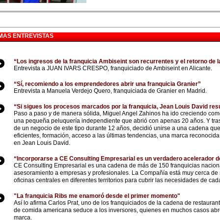
IMAS ENTREVISTAS
“Los ingresos de la franquicia Ambiseint son recurrentes y el retorno de l
Entrevista a JUAN IVARS CRESPO, franquiciado de Ambiseint en Alicante.
“Sí, recomiendo a los emprendedores abrir una franquicia Granier”
Entrevista a Manuela Verdejo Quero, franquiciada de Granier en Madrid.
“Si sigues los procesos marcados por la franquicia, Jean Louis David res
Paso a paso y de manera sólida, Miguel Angel Zahinos ha ido creciendo com
una pequeña peluquería independiente que abrió con apenas 20 años. Y tras li
de un negocio de este tipo durante 12 años, decidió unirse a una cadena qu
eficientes, formación, acceso a las últimas tendencias, una marca reconocida,
en Jean Louis David.
“Incorporarse a CE Consulting Empresarial es un verdadero acelerador d
CE Consulting Empresarial es una cadena de más de 150 franquicias naciona
asesoramiento a empresas y profesionales. La Compañía está muy cerca de s
oficinas centrales en diferentes territorios para cubrir las necesidades de c
"La franquicia Ribs me enamoró desde el primer momento"
Así lo afirma Carlos Prat, uno de los franquiciados de la cadena de restaura
de comida americana seduce a los inversores, quienes en muchos casos abre
marca.