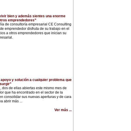
 vivir bien y además sientes una enorme
 otros emprendedores”
ñía de consultoría empresarial CE Consulting
ste emprendedor disfruta de su trabajo en el
cios a otros emprendedores que inician su
esarial.
 apoyo y solución a cualquier problema que
surgir”
i, dos de ellas abiertas este mismo mes de
or que ha encontrado en el sector de la
 en consolidar sus nuevas aperturas y de cara
ea abrir más ...
Ver más ...