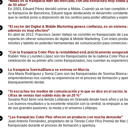
“Midas es la franquicia líder del mercado, con una estructura muy sólida
de 50 años”
En 2003, Eduard Pérez decidió unirse a Midas. Cuando ya se han cumplido
su franquicia de Barcelona, Eduard sigue destacando el desarrollo constant
que la central pone a disposición de los centros para poder utilizarlas y expl
“El sector del Digital & Mobile Marketing genera confianza, es un sistem
además es muy efectivo”
En abril de 2012, Francisco Javier Vallejo se convirtió en franquiciado de Lea
experta en ofrecer soluciones de digital & Mobile Marketing. Con estos produc
móviles y tablets en potentes herramientas de comunicación para comercios
"Con la franquicia Color Plus la rentabilidad está prácticamente asegurad
Rubén Yela y Lourdes López son los franquiciados de la cadena Color Plus e
celebración de su primer año como franquiciados, nos cuentan su experienci
La franquicia SonrisaBlanca se estrena en Murcia
Ana María Rodríguez y Sonia Cano son las franquiciadas de Sonrisa Blanca 
emprendedoras nos cuenta su experiencia en el proceso de formación y apert
blanqueamiento dental.
“Si escuchas los medios de comunicación y lo que se dice en el sector, la 
cifras de ventas han subido más de un 20 %”
Susana Ruiz tiene una tienda Lollipops en Granada desde hace años y ya bus
Los buenos resultados y la excelente relación con la central, la empujan a s
de sus grandes pasiones: la moda y el universo Lollipops.
“Las franquicias Color Plus ofrecen un producto con mucha demanda”
Juan Antonio Fernández, propietario de la Tienda Color Plus Premià de Mar 
franquiciado durante el proceso de formación y apertura.