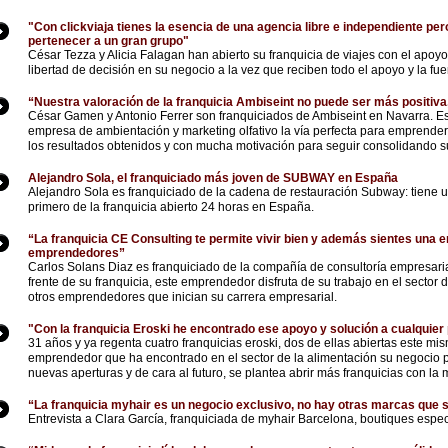
"Con clickviaja tienes la esencia de una agencia libre e independiente per
pertenecer a un gran grupo"
César Tezza y Alicia Falagan han abierto su franquicia de viajes con el apoyo 
libertad de decisión en su negocio a la vez que reciben todo el apoyo y la fue
“Nuestra valoración de la franquicia Ambiseint no puede ser más positiva
César Gamen y Antonio Ferrer son franquiciados de Ambiseint en Navarra. E
empresa de ambientación y marketing olfativo la vía perfecta para emprender
los resultados obtenidos y con mucha motivación para seguir consolidando s
Alejandro Sola, el franquiciado más joven de SUBWAY en España
Alejandro Sola es franquiciado de la cadena de restauración Subway: tiene u
primero de la franquicia abierto 24 horas en España.
“La franquicia CE Consulting te permite vivir bien y además sientes una e
emprendedores”
Carlos Solans Diaz es franquiciado de la compañía de consultoría empresari
frente de su franquicia, este emprendedor disfruta de su trabajo en el sector
otros emprendedores que inician su carrera empresarial.
"Con la franquicia Eroski he encontrado ese apoyo y solución a cualquie
31 años y ya regenta cuatro franquicias eroski, dos de ellas abiertas este m
emprendedor que ha encontrado en el sector de la alimentación su negocio pe
nuevas aperturas y de cara al futuro, se plantea abrir más franquicias con la 
“La franquicia myhair es un negocio exclusivo, no hay otras marcas que 
Entrevista a Clara García, franquiciada de myhair Barcelona, boutiques espe