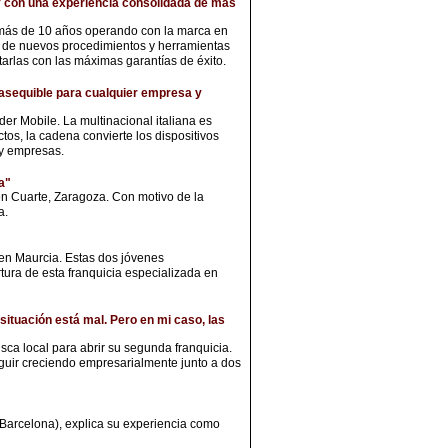
 y con una experiencia consolidada de más
 más de 10 años operando con la marca en
e de nuevos procedimientos y herramientas
otarlas con las máximas garantías de éxito.
a asequible para cualquier empresa y
der Mobile. La multinacional italiana es
tos, la cadena convierte los dispositivos
 y empresas.
a"
n Cuarte, Zaragoza. Con motivo de la
a.
en Maurcia. Estas dos jóvenes
ura de esta franquicia especializada en
situación está mal. Pero en mi caso, las
ca local para abrir su segunda franquicia.
eguir creciendo empresarialmente junto a dos
(Barcelona), explica su experiencia como