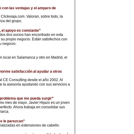
o con las ventajas y el amparo de
Clickviaja.com. Valoran, sobre todo, la
rza del grupo.
, el apoyo es constante”
stos dos socios han encontrado en esta
 su propio negocio. Están satisfechos con
u negocio.
n local en Salamanca y otro en Madrid, el
norme satisfacción al ayudar a otros
al CE Consulting desde el año 2002. Al
 de la asesoría ayudando con sus servicios a
r problema que me pueda surgir”
ismo mes de mayo. Javier Hijazo es un joven
rfecto. Ahora trabaja en consolidar sus
marca.
se le parezcan”
cializadas en extensiones de cabello.