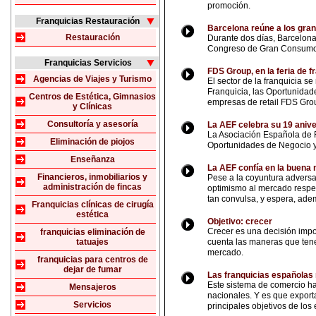
promoción.
Franquicias Restauración
Barcelona reúne a los gra
Restauración
Durante dos días, Barcelona
Congreso de Gran Consumo, o
Franquicias Servicios
FDS Group, en la feria de f
Agencias de Viajes y Turismo
El sector de la franquicia s
Franquicia, las Oportunidad
Centros de Estética, Gimnasios
empresas de retail FDS Grou
y Clínicas
Consultoría y asesoría
La AEF celebra su 19 aniver
La Asociación Española de F
Eliminación de piojos
Oportunidades de Negocio y 
Enseñanza
La AEF confía en la buena 
Financieros, inmobiliarios y
Pese a la coyuntura advers
administración de fincas
optimismo al mercado respec
tan convulsa, y espera, adem
Franquicias clínicas de cirugía
estética
Objetivo: crecer
Crecer es una decisión impo
franquicias eliminación de
tatuajes
cuenta las maneras que ten
mercado.
franquicias para centros de
dejar de fumar
Las franquicias españolas 
Este sistema de comercio ha
Mensajeros
nacionales. Y es que export
Servicios
principales objetivos de lo