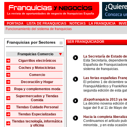
La revista de oportunidades de negocio de franquicias España
PORTADA
LISTA DE FRANQUICIAS
NOTICIAS
LA FRANQUICIA
INVE
Funcionamiento del sistema de franquicias
SER FRANQUICIADOR
Franquicias por Sectores
Franquicias Comercio
La Secretaría de Estado de
Esta Secretaría, dependient
Cigarrillos electrónicos
Española de Franquiciadores,
Coches y Motocicletas
sistema de franquicias.
Comercio
Las ferias españolas Franq
Decoración y Hogar
El próximo 1 de diciembre se
FranquiAtlántico y FrankiNor
Ropa y complementos moda
segunda edición de esta ga
Supermercados y Tiendas
¡Expofranquicia 2013 ya ti
Comida
La décimo novena edición d
Tiendas Cuidado Personal
lugar del 9 al 11 de Mayo d
Tiendas Especializadas
Hacia la completa liberaliz
Continuamos el artículo publ
Tiendas tecnología, informática
minorista , y en esta ocasi
y oficina