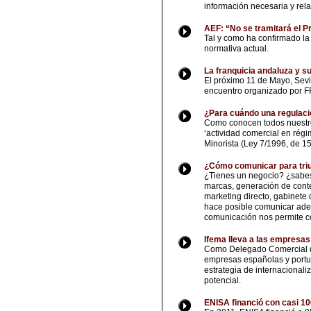
información necesaria y rela
AEF: “No se tramitará el P
Tal y como ha confirmado la
normativa actual.
La franquicia andaluza y su
El próximo 11 de Mayo, Sevil
encuentro organizado por F
¿Para cuándo una regulaci
Como conocen todos nuestros
‘actividad comercial en régi
Minorista (Ley 7/1996, de 1
¿Cómo comunicar para triun
¿Tienes un negocio? ¿sabes
marcas, generación de conten
marketing directo, gabinete
hace posible comunicar ade
comunicación nos permite c
Ifema lleva a las empresa
Como Delegado Comercial de 
empresas españolas y portug
estrategia de internacional
potencial.
ENISA financió con casi 1