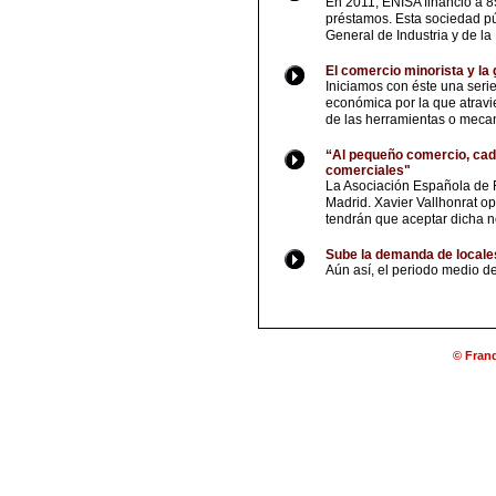
En 2011, ENISA financió a 8
préstamos. Esta sociedad púb
General de Industria y de l
El comercio minorista y la 
Iniciamos con éste una serie
económica por la que atravi
de las herramientas o mecani
“Al pequeño comercio, cade
comerciales"
La Asociación Española de F
Madrid. Xavier Vallhonrat o
tendrán que aceptar dicha no
Sube la demanda de locales
Aún así, el periodo medio d
© Franq