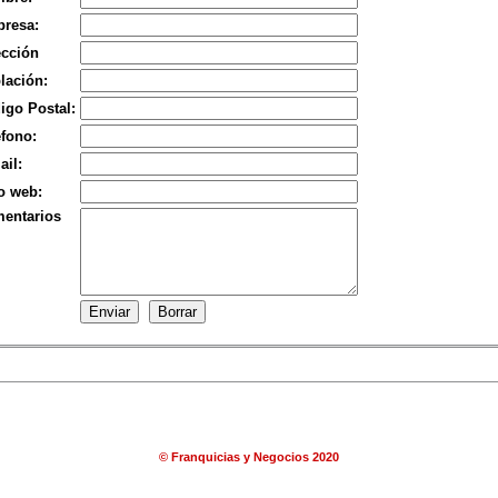
resa:
ección
lación:
igo Postal:
éfono:
ail:
io web:
entarios
© Franquicias y Negocios 2020