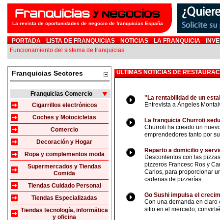
La revista de oportunidades de negocio de franquicias España
PORTADA
LISTA DE FRANQUICIAS
NOTICIAS
LA FRANQUICIA
INVE
Funcionamiento del sistema de franquicias
ÚLTIMAS NOTICIAS DE RESTAURAC
Franquicias Sectores
Franquicias Comercio
"La rentabilidad de un est
Entrevista a Ángeles Montal
Cigarrillos electrónicos
Coches y Motocicletas
La franquicia Churroti sed
Churroti ha creado un nuevo
Comercio
emprendedores tanto por su a
Decoración y Hogar
Reparto a domicilio y servi
Ropa y complementos moda
Descontentos con las pizzas
pizzeros Francesc Ros y Car
Supermercados y Tiendas
Carlos, para proporcionar u
Comida
cadenas de pizzerías.
Tiendas Cuidado Personal
Go Sushi impulsa el crecim
Tiendas Especializadas
Con una demanda en claro c
sitio en el mercado, convirt
Tiendas tecnología, informática
y oficina