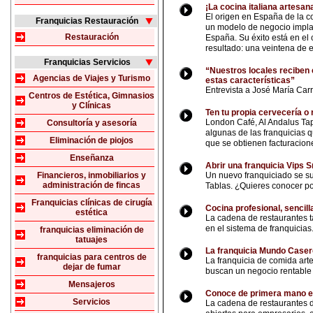
¡La cocina italiana artesana
El origen en España de la co
Franquicias Restauración
un modelo de negocio impla
Restauración
España. Su éxito está en el 
resultado: una veintena de 
Franquicias Servicios
“Nuestros locales reciben c
Agencias de Viajes y Turismo
estas características”
Entrevista a José María Carr
Centros de Estética, Gimnasios
y Clínicas
Ten tu propia cervecería o 
London Café, Al Andalus Ta
Consultoría y asesoría
algunas de las franquicias q
Eliminación de piojos
que se obtienen facturacione
Enseñanza
Abrir una franquicia Vips 
Financieros, inmobiliarios y
Un nuevo franquiciado se su
administración de fincas
Tablas. ¿Quieres conocer po
Franquicias clínicas de cirugía
Cocina profesional, sencill
estética
La cadena de restaurantes
en el sistema de franquicias
franquicias eliminación de
tatuajes
La franquicia Mundo Caser
franquicias para centros de
La franquicia de comida ar
dejar de fumar
buscan un negocio rentable en
Mensajeros
Conoce de primera mano en
Servicios
La cadena de restaurantes 