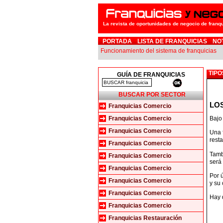
La revista de oportunidades de negocio de franq
PORTADA
LISTA DE FRANQUICIAS
NO
Funcionamiento del sistema de franquicias
TIPO
GUÍA DE FRANQUICIAS
BUSCAR POR SECTOR
LOS
Franquicias Comercio
Franquicias Comercio
Bajo
Franquicias Comercio
Una 
rest
Franquicias Comercio
Tamb
Franquicias Comercio
será
Franquicias Comercio
Por ú
Franquicias Comercio
y su
Franquicias Comercio
Hay d
Franquicias Comercio
Franquicias Restauración