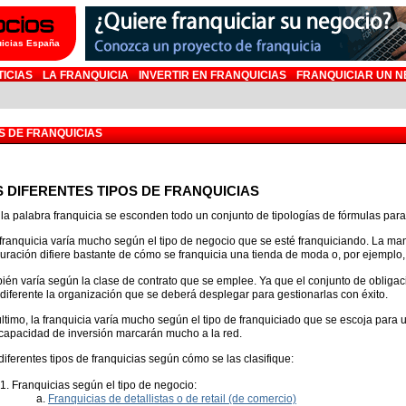
uicias España
TICIAS
LA FRANQUICIA
INVERTIR EN FRANQUICIAS
FRANQUICIAR UN N
S DE FRANQUICIAS
 DIFERENTES TIPOS DE FRANQUICIAS
 la palabra franquicia se esconden todo un conjunto de tipologías de fórmulas par
franquicia varía mucho según el tipo de negocio que se esté franquiciando. La ma
auración difiere bastante de cómo se franquicia una tienda de moda o, por ejemplo, 
ién varía según la clase de contrato que se emplee. Ya que el conjunto de obligac
 diferente la organización que se deberá desplegar para gestionarlas con éxito.
ltimo, la franquicia varía mucho según el tipo de franquiciado que se escoja para un
 capacidad de inversión marcarán mucho a la red.
iferentes tipos de franquicias según cómo se las clasifique:
Franquicias según el tipo de negocio:
Franquicias de detallistas o de retail (de comercio)