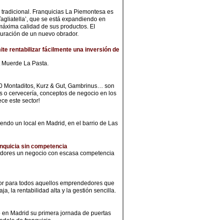
a tradicional. Franquicias La Piemontesa es
gliatella’, que se está expandiendo en
 máxima calidad de sus productos. El
guración de un nuevo obrador.
ite rentabilizar fácilmente una inversión de
et Muerde La Pasta.
00 Montaditos, Kurz & Gut, Gambrinus… son
as o cervecería, conceptos de negocio en los
ce este sector!
ndo un local en Madrid, en el barrio de Las
ranquicia sin competencia
edores un negocio con escasa competencia
or para todos aquellos emprendedores que
, la rentabilidad alta y la gestión sencilla.
 en Madrid su primera jornada de puertas