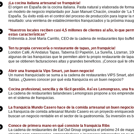
¡La cocina italiana artesanal se franquicia!
El origen en España de la cocina italiana. Pasta natural y elaborada de form
un modelo de negocio implantado por Juan Manuel Chacón, creador de ‘La Ta
España. Su éxito está en el control del proceso de producción para lograr la
resultado: una veintena de establecimientos franquiciados y la próxima inau
“Nuestros locales reciben casi 4,5 millones de clientes al año, lo que perm
estas características”
Entrevista a José María Carrillo, CEO de la cadena de restaurantes tipo buff
Ten tu propia cervecería o restaurante de tapas, ¡en franquicia!
London Café, Al Andalus Tapas, Taberna El Papelón, La Sureña, Lizarran, 1
algunas de las franquicias que te permiten abrir tu propio restaurante de tap
que se obtienen facturaciones altas y grandes beneficios. ¡Conoce qué te ofre
Abrir una franquicia Vips Smart, ¡un buen negocio!
Un nuevo franquiciado se suma a la cadena de restaurantes VIPS Smart, abrie
Tablas. ¿Quieres conocer por qué esta franquicia es un buen negocio?
Cocina profesional, sencilla y de fácil gestión. Así es Lemongrass, una f
La cadena de restaurantes tailandeses Lemongrass propone a los emprend
en el sistema de franquicias.
La franquicia Mundo Casero hace de la comida artesanal un buen negocio
La franquicia de comida artesanal Mundo Casero es un proyecto enriqueced
buscan un negocio rentable en el sector de la gastronomía. Su inversión es baja
Conoce de primera mano en qué consiste la franquicia Ribs
La cadena de restaurantes de Eat Out Group organiza el próximo 24 de mayo