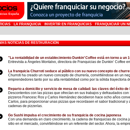
uicias España
TICIAS
LA FRANQUICIA
INVERTIR EN FRANQUICIAS
FRANQUICIAR UN N
MAS NOTICIAS DE RESTAURACIÓN
"La rentabilidad de un establecimiento Dunkin’ Coffee está en torno a un 
Entrevista a Ángeles Montalvo, directora de Franquicias de Dunkin’ Coffee e
La franquicia Churroti seduce al público con su nuevo concepto de churre
Churroti ha creado un nuevo concepto de churrería, convirtiéndose en un neg
emprendedores tanto por su alta rentabilidad como por la sólida trayectoria d
Reparto a domicilio y servicio de mesa de calidad: las claves del éxito de 
Descontentos con las pizzas que ofrecían en sus trabajos y defraudados con
pizzeros Francesc Ros y Carlos Hernández decidieron hace ocho años convert
Carlos, para proporcionar unas pizzas que recordasen el sabor tradicional y 
cadenas de pizzerías.
Go Sushi impulsa el crecimiento de su franquicia de cocina japonesa
Con una demanda en claro crecimiento, la cadena de franquicias de cocina 
sitio en el mercado, convirtiéndose en un referente del sector. Ahora, la em