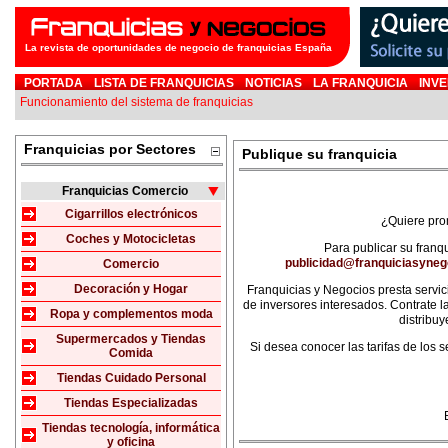
La revista de oportunidades de negocio de franquicias España
PORTADA
LISTA DE FRANQUICIAS
NOTICIAS
LA FRANQUICIA
INVE
Funcionamiento del sistema de franquicias
Franquicias por Sectores
Publique su franquicia
Franquicias Comercio
Cigarrillos electrónicos
¿Quiere prom
Coches y Motocicletas
Para publicar su franq
publicidad@franquiciasyne
Comercio
Decoración y Hogar
Franquicias y Negocios presta servi
de inversores interesados. Contrate l
Ropa y complementos moda
distribuy
Supermercados y Tiendas
Si desea conocer las tarifas de los 
Comida
Tiendas Cuidado Personal
Tiendas Especializadas
Tiendas tecnología, informática
y oficina