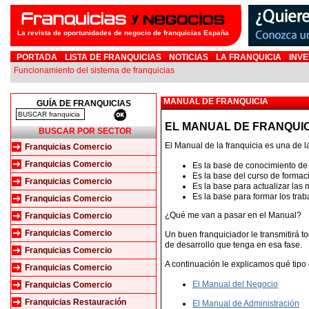
La revista de oportunidades de negocio de franquicias España
PORTADA
LISTA DE FRANQUICIAS
NOTICIAS
LA FRANQUICIA
INVE
Funcionamiento del sistema de franquicias
MANUAL DE FRANQUICIA
GUÍA DE FRANQUICIAS
EL MANUAL DE FRANQUI
BUSCAR POR SECTOR
El Manual de la franquicia es una de 
Franquicias Comercio
Franquicias Comercio
Es la base de conocimiento de 
Es la base del curso de formac
Franquicias Comercio
Es la base para actualizar las 
Es la base para formar los tra
Franquicias Comercio
¿Qué me van a pasar en el Manual?
Franquicias Comercio
Franquicias Comercio
Un buen franquiciador le transmitirá t
de desarrollo que tenga en esa fase.
Franquicias Comercio
A continuación le explicamos qué tipo
Franquicias Comercio
El Manual del Negocio
Franquicias Comercio
Franquicias Restauración
El Manual de Administración