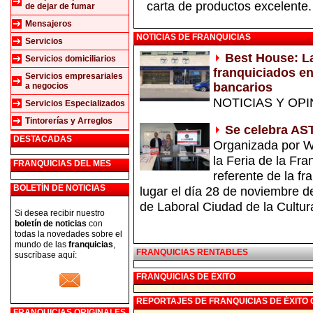
carta de productos excelente.
de dejar de fumar
Mensajeros
NOTICIAS DE FRANQUICIAS
Servicios
Best House: La
Servicios domiciliarios
franquiciados e
Servicios empresariales
bancarios
a negocios
NOTICIAS Y OP
Servicios Especializados
Tintorerías y Arreglos
Se celebra A
DESTACADAS
Organizada por Wo
la Feria de la Fra
FRANQUICIAS DEL MES
referente de la fr
BOLETÍN DE NOTICIAS
lugar el día 28 de noviembre d
de Laboral Ciudad de la Cultur
Si desea recibir nuestro
boletín de noticias
con
todas la novedades sobre el
mundo de las
franquicias
,
FRANQUICIAS RENTABLES
suscríbase aquí:
FRANQUICIAS DE ÉXITO
REPORTAJES DE FRANQUICIAS DE ÉXITO
FRANQUICIAS ORIGINALES