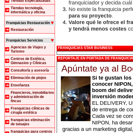
Tiendas Especializadas
franquiciador y decida cuál
Tiendas tecnología,
No existe la franquicia perf
informática y oficina
para su proyecto
.
Valore qué le ofrece el f
Franquicias Restauración
y tendrá menos costes
co
Restauración
Franquicias Servicios
Agencias de Viajes y
FRANQUICIAS STAR BUSINESS
Turismo
REPORTAJE EN PORTADA DE FRANQUICIA
Centros de Estética,
Gimnasios y Clínicas
Apúntate ya al Bo
Consultoría y asesoría
Si te gustan lo
Eliminación de piojos
conocer NIPON, 
Enseñanza
boom del delive
Financieros, inmobiliarios
inversión mode
y administración de
fincas
EL DELIVERY, 
Franquicias clínicas de
de entrega de com
cirugía estética
Cada vez se con
franquicias eliminación
NIPON, ha desarr
de tatuajes
gracias a un marketing digital
franquicias para centros