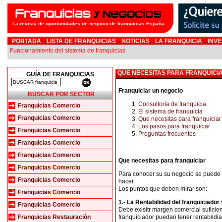
La revista de oportunidades de negocio de franquicias España
PORTADA
LISTA DE FRANQUICIAS
NOTICIAS
LA FRANQUICIA
INVE
Funcionamiento del sistema de franquicias
QUE NECESITAS PARA FRANQUICI
GUÍA DE FRANQUICIAS
Franquiciar un negocio
BUSCAR POR SECTOR
Consultoría de franquicia
Franquicias Comercio
El sistema de franquicia
Franquicias Comercio
Que necesitas para franquiciar
Los pasos para franquiciar
Franquicias Comercio
Preguntas frecuentes
Franquicias Comercio
Franquicias Comercio
Que necesitas para franquiciar
Franquicias Comercio
Para conocer su su negocio se puede f
Franquicias Comercio
hacer.
Los puntos que deben mirar son:
Franquicias Comercio
1.- La Rentabilidad del franquiciador 
Franquicias Comercio
Debe exisitr margen comercial suficien
Franquicias Restauración
franquiciador puedan tener rentabildia