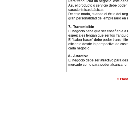
Para franquiciar un negocio, este debe
Así, el producto o servicio debe poder
características básicas.
De este modo, cuando el éxito del neg
gran personalidad del empresario en el 
7.- Transmisible
El negocio tiene que ser enseñable a
espeicales tengan que ser los franquici
El "saber hacer" debe poder transmit
eficiente desde la perspectiva de cos
cada negocio.
8.- Atractivo
El negocio debe ser atractivo para desp
mercado como para poder alcanzar un v
© Franq