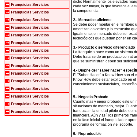
dicho Normalmente los elevados márg
Franquicias Servicios
cada vez mayor, lo que favorece el es
la competencia.
Franquicias Servicios
Franquicias Servicios
2.- Mercado suficinete
Se debe poder montar en el territorio 
Franquicias Servicios
amortizar los costes y la estrucutra qu
Igualmente, el mercado debe ser esta
Franquicias Servicios
tecnológicos que puedan poner en cues
Franquicias Servicios
3.- Producto o servicio diferenciado
Franquicias Servicios
La franquicia nace como un sistema de d
Debe tratarse de un producto con atr
Franquicias Servicios
que se suministran deben ser suficie
Franquicias Servicios
4.- Dispne del "saber hacer" específ
Franquicias Servicios
El "Saber Hacer" o Know How son el co
Know How debe estar explicado en el 
Franquicias Servicios
concoimientos sustanciales, específi
Franquicias Servicios
Franquicias Servicios
5.- Negocio Probado
Cuánto más y mejor probado esté un neg
Franquicias Servicios
situaciones de mercado, mejor. Cuant
franquciair, la unidad piloto debe de 
Franquicias Servicios
financiera. Aún y así, los primeros fr
en la fase inicial el franquiciador ap
programa de formación y el soporte.
6.- Reproducible