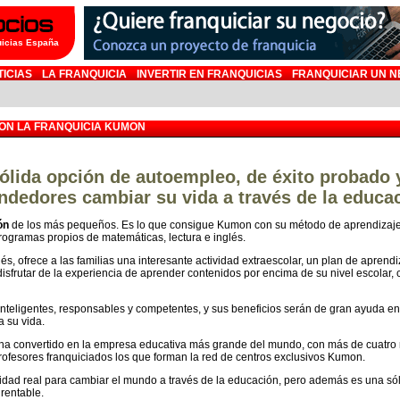
uicias España
TICIAS
LA FRANQUICIA
INVERTIR EN FRANQUICIAS
FRANQUICIAR UN N
ON LA FRANQUICIA KUMON
lida opción de autoempleo, de éxito probado 
ndedores cambiar su vida a través de la educa
ón
de los más pequeños. Es lo que consigue Kumon con su método de aprendizaje 
rogramas propios de matemáticas, lectura e inglés.
, ofrece a las familias una interesante actividad extraescolar, un plan de aprendi
isfrutar de la experiencia de aprender contenidos por encima de su nivel escolar,
eligentes, responsables y competentes, y sus beneficios serán de gran ayuda en s
 su vida.
 convertido en la empresa educativa más grande del mundo, con más de cuatro 
fesores franquiciados los que forman la red de centros exclusivos Kumon.
idad real para cambiar el mundo a través de la educación, pero además es una s
rentable.