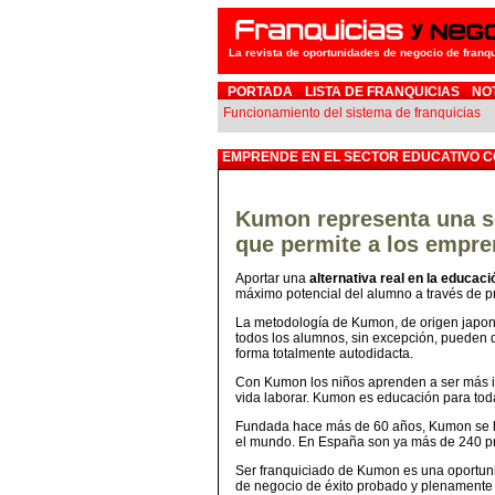
La revista de oportunidades de negocio de franq
PORTADA
LISTA DE FRANQUICIAS
NO
Funcionamiento del sistema de franquicias
EMPRENDE EN EL SECTOR EDUCATIVO C
Kumon representa una só
que permite a los empre
Aportar una
alternativa real en la educaci
máximo potencial del alumno a través de p
La metodología de Kumon, de origen japonés
todos los alumnos, sin excepción, pueden d
forma totalmente autodidacta.
Con Kumon los niños aprenden a ser más int
vida laborar. Kumon es educación para toda
Fundada hace más de 60 años, Kumon se ha
el mundo. En España son ya más de 240 pro
Ser franquiciado de Kumon es una oportun
de negocio de éxito probado y plenamente 