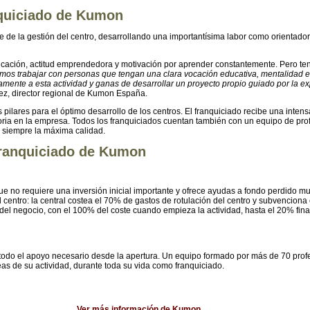
anquiciado de Kumon
e de la gestión del centro, desarrollando una importantísima labor como orienta
licación, actitud emprendedora y motivación por aprender constantemente. Pero te
mos trabajar con personas que tengan una clara vocación educativa, mentalidad e
amente a esta actividad y ganas de desarrollar un proyecto propio guiado por la 
ez, director regional de Kumon España.
pilares para el óptimo desarrollo de los centros. El franquiciado recibe una intensa
oria en la empresa. Todos los franquiciados cuentan también con un equipo de pro
r siempre la máxima calidad.
franquiciado de Kumon
o requiere una inversión inicial importante y ofrece ayudas a fondo perdido muy si
 centro: la central costea el 70% de gastos de rotulación del centro y subvenciona e
el negocio, con el 100% del coste cuando empieza la actividad, hasta el 20% fi
o todo el apoyo necesario desde la apertura. Un equipo formado por más de 70 profe
as de su actividad, durante toda su vida como franquiciado.
Ver más información de Kumon