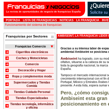
La revista de oportunidades de negocio de franquicias España
PORTADA
LISTA DE FRANQUICIAS
NOTICIAS
LA FRANQUICIA
INVE
Funcionamiento del sistema de franquicias
AMBISEINT, LA FRANQUICIA LÍDER
Franquicias por Sectores
Franquicias Comercio
Gracias a su intensa labor de expa
ambiental Ambiseint se posiciona c
Cigarrillos electrónicos
Coches y Motocicletas
Ambiseint
ha logrado, con su mod
olfativo, situarse a la cabeza de su 
Comercio
toda la geografía nacional, la marc
España.
Decoración y Hogar
Tampoco el mercado internacional se 
Ropa y complementos moda
crecimiento internacional con el fi
Portugal, México y Emiratos Árabes 
Supermercados y Tiendas
presente. A esta lista, espera sumar
Comida
Pero, ¿cómo consigu
Tiendas Cuidado Personal
Ambiseint esta gran
Tiendas Especializadas
posicionamiento en 
Tiendas tecnología, informática
y oficina