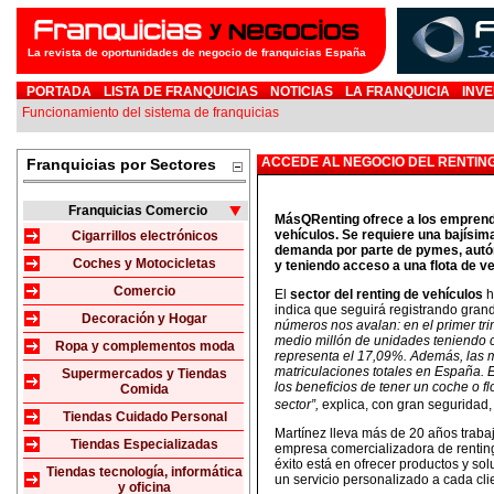
La revista de oportunidades de negocio de franquicias España
PORTADA
LISTA DE FRANQUICIAS
NOTICIAS
LA FRANQUICIA
INVE
Funcionamiento del sistema de franquicias
ACCEDE AL NEGOCIO DEL RENTIN
Franquicias por Sectores
Franquicias Comercio
MásQRenting ofrece a los emprended
vehículos. Se requiere una bajísi
Cigarrillos electrónicos
demanda por parte de pymes, autón
Coches y Motocicletas
y teniendo acceso a una flota de v
Comercio
El
sector del renting de vehículos
h
indica que seguirá registrando gran
Decoración y Hogar
números nos avalan: en el primer tri
medio millón de unidades teniendo 
Ropa y complementos moda
representa el 17,09%. Además, las m
matriculaciones totales en España. 
Supermercados y Tiendas
los beneficios de tener un coche o f
Comida
sector”,
explica, con gran seguridad
Tiendas Cuidado Personal
Martínez lleva más de 20 años traba
Tiendas Especializadas
empresa comercializadora de renting
éxito está en ofrecer productos y s
Tiendas tecnología, informática
un servicio personalizado a cada cli
y oficina