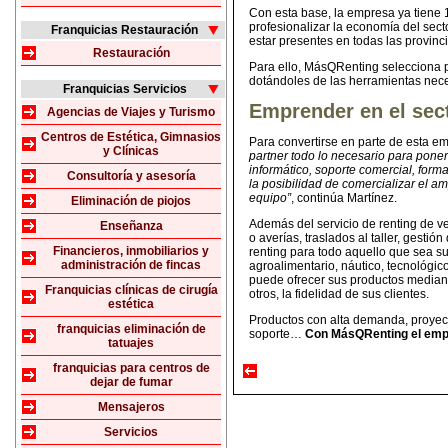
Con esta base, la empresa ya tiene 1
profesionalizar la economía del secto
Franquicias Restauración
estar presentes en todas las provinc
Restauración
Para ello, MásQRenting selecciona p
dotándoles de las herramientas nece
Franquicias Servicios
Emprender en el sect
Agencias de Viajes y Turismo
Centros de Estética, Gimnasios
Para convertirse en parte de esta em
y Clínicas
partner todo lo necesario para poner 
informático, soporte comercial, forma
Consultoría y asesoría
la posibilidad de comercializar el a
equipo”
, continúa Martínez.
Eliminación de piojos
Además del servicio de renting de ve
Enseñanza
o averías, traslados al taller, gesti
Financieros, inmobiliarios y
renting para todo aquello que sea sus
administración de fincas
agroalimentario, náutico, tecnológico
puede ofrecer sus productos mediante 
Franquicias clínicas de cirugía
otros, la fidelidad de sus clientes.
estética
Productos con alta demanda, proyecc
franquicias eliminación de
soporte…
Con MásQRenting el empre
tatuajes
franquicias para centros de
dejar de fumar
Mensajeros
Servicios