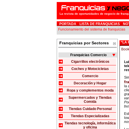
La revista de oportunidades de negocio de franq
PORTADA
LISTA DE FRANQUICIAS
NO
Funcionamiento del sistema de franquicias
“LA
Franquicias por Sectores
Franquicias Comercio
Cigarrillos electrónicos
Lu
te
Coches y Motocicletas
re
Comercio
Sin
fr
Decoración y Hogar
la 
cli
Ropa y complementos moda
gra
Supermercados y Tiendas
var
Comida
Por
bu
Tiendas Cuidado Personal
Es
Tiendas Especializadas
low
no
Tiendas tecnología, informática
y oficina