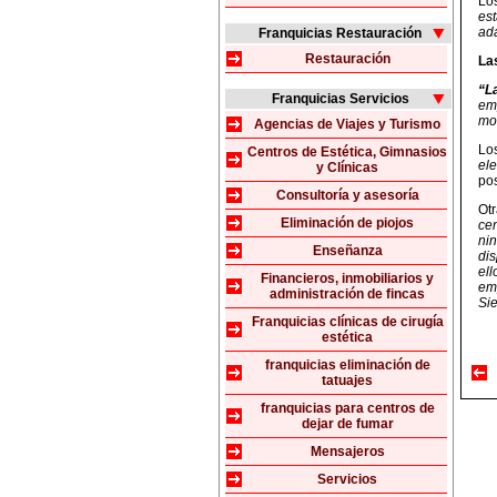
Lo
est
ad
Franquicias Restauración
Restauración
La
“L
Franquicias Servicios
em
mo
Agencias de Viajes y Turismo
Los
Centros de Estética, Gimnasios
ele
y Clínicas
pos
Consultoría y asesoría
Otr
Eliminación de piojos
cen
ni
Enseñanza
dis
ell
Financieros, inmobiliarios y
emp
administración de fincas
Sie
Franquicias clínicas de cirugía
estética
franquicias eliminación de
tatuajes
franquicias para centros de
dejar de fumar
Mensajeros
Servicios