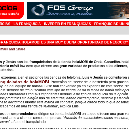
uicias España
TICIAS
LA FRANQUICIA
INVERTIR EN FRANQUICIAS
FRANQUICIAR UN N
 FRANQUICIA HOLAMOBI ES UNA MUY BUENA OPORTUNIDAD DE NEGOCIO”
is y Jesús son los franquiciados de la tienda holaMOBI de Onda, Castellón. ho
lefonía móvil low cost que ofrece una gran variedad de productos a los cliente
sultados.
 experiencia en el sector de las tiendas de telefonía,
Luis y Jesús
se convirtieron 
anquiciados de holaMOBI
. Provenían del sector de la hostelería pero gracias
ayuda del equipo de holaMOBI se han convertido ya en expertos de este sector.
“Y
ente siempre he ido buscando este tipo de tienda, hasta la fecha no había más opc
ndes operadoras con sus imponentes tiendas, este tipo de franquicia da la opción 
ios productos sin ningún tipo de ataduras, dando calidad precio, servicio y atención
 eso decidimos montar esta marca en concreto, porque ofrece todo lo que nosotro
scábamos en una tienda de telefonía”,
explica Luis.
tos dos
emprendedores
dirigen su tienda holaMOBI en la que ofrecen una gran var
 cost tanto a clientes como a empresas.
“Además de comerciales somos asesores, e
sotros”,
añade el franquiciado.