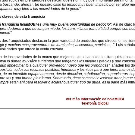
s dos socios emprendedores destacan que es un muy buen momento para montar es
á buscando: ahorrar. En nuestro caso ha tenido muy buen impacto por ser algo nu
aptamos muy bien a las necesidades de la gente”.
s claves de esta franquicia
a franquicia holaMOBI es una muy buena oportunidad de negocio”.
Así de claro l
prendedores a que no tengan miedo, les transmitimos tranquilidad porque con ho
mento”.
 dos franquiciados destacan la gran variedad de productos que ofrecen en su tie
gir y muchos más proveedores de terminales, accesorios, servicios…”
. Luis señal
ibilidades que ofrece la venta cruzada.
a de las novedades de la marca que mejora los resultados de los franquiciados es
tral lo ponen muy fácil e intentan que tengamos los mejores precios y que consi
ngún impedimento a cualquier proveedor nuevo que les propongas”,
añaden los do
posición todos los recursos posibles, humanos y técnicos para que fuera menos du
o, de un increíble equipo humano, desde dirección, subdirección, supervisoras, sop
resas y una buena plataforma. Sobre todo, destacamos el excelente trabajo que r
mpre están ahí para resolver o aclarar cualquier tipo de duda, es la parte más im
Ver más información de holaMOBI
Telefonía Global