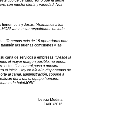
te tipo de tiendas,
“es lo que la gente
evo, con mucha oferta y variedad. Nos
o tienen Luis y Jesús.
“Animamos a los
laMOBI van a estar respaldados en todo
nda.
“Tenemos más de 15 operadoras para
a también las buenas comisiones y las
 su carta de servicos a empresas.
“Desde la
gamos el mayor margen posible, no ponen
s socios.
“La central puso a nuestra
ro el inicio. Hoy en día aún disponemos de
orte al canal, administración, soporte a
ealizan día a día el equipo humano.
portante de holaMOBI”.
Leticia Medina
14/01/2016