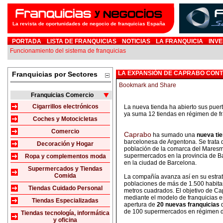
La revista de oportunidades de negocio de franquicias España
PORTADA
LISTA DE FRANQUICIAS
NOTICIAS
LA FRANQUICIA
INVE
Funcionamiento del sistema de franquicias
LA EXPANSIÓN DE CAPRABO CONT
Franquicias por Sectores
Franquicias Comercio
Cigarrillos electrónicos
La nueva tienda ha abierto sus puert
ya suma 12 tiendas en régimen de fr
Coches y Motocicletas
Comercio
Caprabo
ha sumado una
nueva tie
barcelonesa de Argentona. Se trata 
Decoración y Hogar
población de la comarca del Maresme
supermercados en la provincia de Ba
Ropa y complementos moda
en la ciudad de Barcelona.
Supermercados y Tiendas
Comida
La compañía avanza así en su estrat
poblaciones de más de 1.500 habita
Tiendas Cuidado Personal
metros cuadrados. El objetivo de C
mediante el modelo de franquicias 
Tiendas Especializadas
apertura de
20 nuevas franquicias
d
de 100 supermercados en régimen de
Tiendas tecnología, informática
y oficina