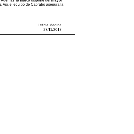
. Además, la marca dispone del
mayor
s
. Así, el equipo de Caprabo asegura la
Leticia Medina
27/11/2017