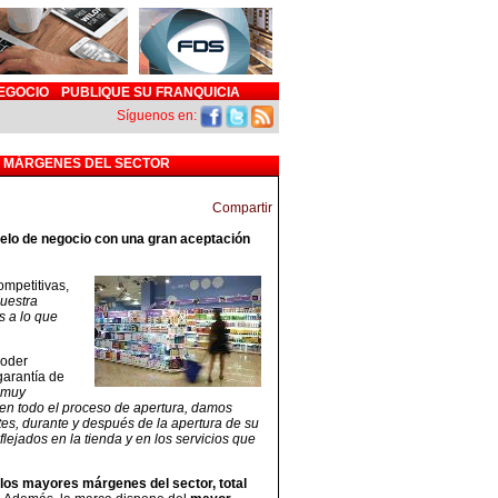
EGOCIO
PUBLIQUE SU FRANQUICIA
Síguenos en:
S MÁRGENES DEL SECTOR
elo de negocio con una gran aceptación
ompetitivas,
nuestra
s a lo que
poder
 garantía de
 muy
en todo el proceso de apertura, damos
tes, durante y después de la apertura de su
ejados en la tienda y en los servicios que
los mayores márgenes del sector, total