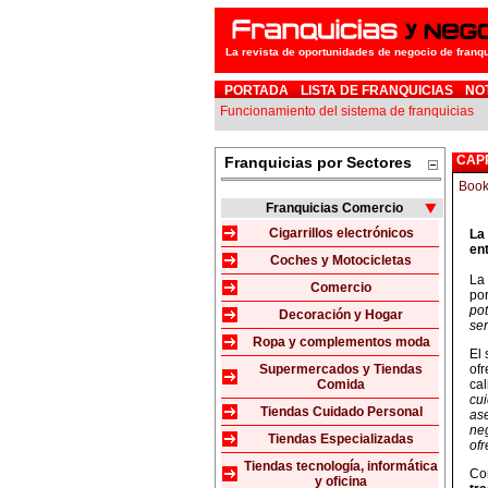
La revista de oportunidades de negocio de franq
PORTADA
LISTA DE FRANQUICIAS
NO
Funcionamiento del sistema de franquicias
CAP
Franquicias por Sectores
Franquicias Comercio
Cigarrillos electrónicos
La
en
Coches y Motocicletas
La
Comercio
po
pot
Decoración y Hogar
se
Ropa y complementos moda
El 
Supermercados y Tiendas
ofr
Comida
cal
cu
Tiendas Cuidado Personal
ase
neg
Tiendas Especializadas
ofr
Tiendas tecnología, informática
Co
y oficina