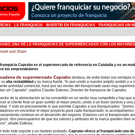
uicias España
TICIAS
LA FRANQUICIA
INVERTIR EN FRANQUICIAS
FRANQUICIAR UN N
RABO, UNA DE LA FRANQUICIAS DE SUPERMERCADOS CON LOS MAYORE
 franquicia Caprabo es el supermercado de referencia en Cataluña y es un mod
tre los emprendedores
cadena de supermercado Caprabo
destaca, de entre todas sus ventajas c
r su
alta rentabilidad
y su marca fuerte,
“lo que unido a nuestro amplio surtido y a 
ente actividad comercial, hará que las ventas del franquiciado sean muy superiore
rían sin Caprabo
”, explica Claudio Estevez, Director de franquicia de Caprabo.
sector de la alimentación se ha convertido en un sector muy competido y hay que 
ecer al cliente final un gran surtido al mejor precio, unido a un buen servicio y una
idad. Y esto es precisamente lo que permite Caprabo a sus franquiciados.
“Somos
idadosos en encontrar el mejor proyecto para cada franquiciado, lo acompañamos 
soramiento continuo en el desarrollo del negocio. Estamos con el franquiciado an
ocio. Nos preocupamos de que los valores y atributos de la marca queden bien refl
ece”
, añade Estévez.
n todo este soporte y un modelo probado,
Caprabo ofrece al franquiciado uno de 