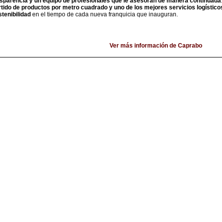
asparencia y un equipo de profesionales que le asesoran de manera continuada
rtido de productos por metro cuadrado y uno de los mejores servicios logístico
stenibilidad
en el tiempo de cada nueva franquicia que inauguran.
Ver más información de Caprabo