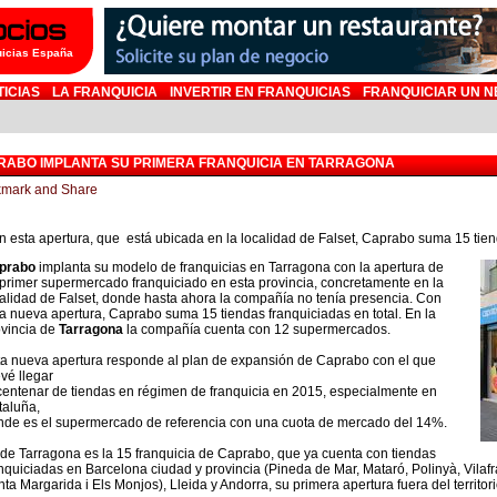
uicias España
TICIAS
LA FRANQUICIA
INVERTIR EN FRANQUICIAS
FRANQUICIAR UN N
RABO IMPLANTA SU PRIMERA FRANQUICIA EN TARRAGONA
 esta apertura, que está ubicada en la localidad de Falset, Caprabo suma 15 tiend
prabo
implanta su modelo de franquicias en Tarragona con la apertura de
primer supermercado franquiciado en esta provincia, concretamente en la
alidad de Falset, donde hasta ahora la compañía no tenía presencia. Con
a nueva apertura, Caprabo suma 15 tiendas franquiciadas en total. En la
vincia de
Tarragona
la compañía cuenta con 12 supermercados.
ta nueva apertura responde al plan de expansión de Caprabo con el que
vé llegar
centenar de tiendas en régimen de franquicia en 2015, especialmente en
taluña,
nde es el supermercado de referencia con una cuota de mercado del 14%.
de Tarragona es la 15 franquicia de Caprabo, que ya cuenta con tiendas
nquiciadas en Barcelona ciudad y provincia (Pineda de Mar, Mataró, Polinyà, Vilaf
ta Margarida i Els Monjos), Lleida y Andorra, su primera apertura fuera del territ