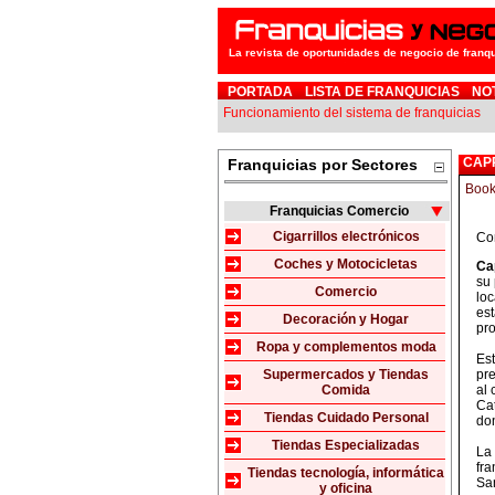
La revista de oportunidades de negocio de franq
PORTADA
LISTA DE FRANQUICIAS
NO
Funcionamiento del sistema de franquicias
CAP
Franquicias por Sectores
Franquicias Comercio
Cigarrillos electrónicos
Con
Coches y Motocicletas
Ca
su 
Comercio
loc
est
Decoración y Hogar
pro
Ropa y complementos moda
Es
Supermercados y Tiendas
pre
Comida
al 
Ca
Tiendas Cuidado Personal
do
Tiendas Especializadas
La 
fra
Tiendas tecnología, informática
San
y oficina