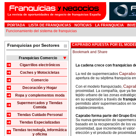
La revista de oportunidades de negocio de franquicias España
PORTADA
LISTA DE FRANQUICIAS
NOTICIAS
LA FRANQUICIA
INVE
Funcionamiento del sistema de franquicias
CAPRABO APUESTA POR EL MODE
Franquicias por Sectores
Franquicias Comercio
Cigarrillos electrónicos
La cadena crece con franquicias 
Coches y Motocicletas
Caprab
La red de supermercados
apertura de su séptima franquicia en
Comercio
Capr
Con el modelo franquiciado,
Decoración y Hogar
proximidad. La compañía, que ya ti
tejido urbano de las zonas estratég
Ropa y complementos moda
en su expansión a través de
franqui
Supermercados y Tiendas
permitido abrir supermercados en lo
Comida
establecimientos.
Tiendas Cuidado Personal
Caprabo forma parte del Grupo Ero
Su nueva generación de supermercad
Tiendas Especializadas
basado en la recuperación de los va
proximidad, que incrementa el valor 
Tiendas tecnología, informática
elección y el producto de proximidad
y oficina