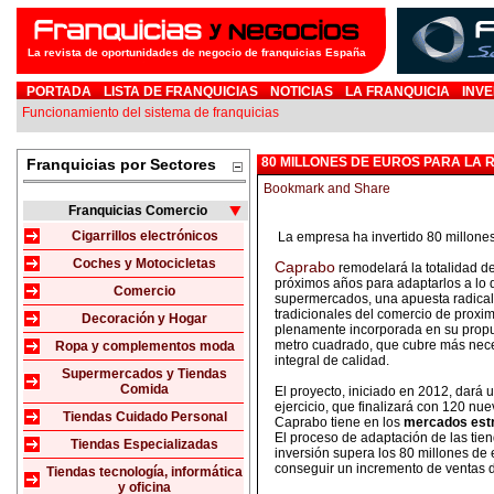
La revista de oportunidades de negocio de franquicias España
PORTADA
LISTA DE FRANQUICIAS
NOTICIAS
LA FRANQUICIA
INVE
Funcionamiento del sistema de franquicias
80 MILLONES DE EUROS PARA LA
Franquicias por Sectores
Franquicias Comercio
Cigarrillos electrónicos
La empresa ha invertido 80 millone
Coches y Motocicletas
Caprabo
remodelará la totalidad d
próximos años para adaptarlos a lo
Comercio
supermercados, una apuesta radical
tradicionales del comercio de proxim
Decoración y Hogar
plenamente incorporada en su propue
metro cuadrado, que cubre más nec
Ropa y complementos moda
integral de calidad.
Supermercados y Tiendas
Comida
El proyecto, iniciado en 2012, dará u
ejercicio, que finalizará con 120 n
Tiendas Cuidado Personal
Caprabo tiene en los
mercados estr
El proceso de adaptación de las tien
Tiendas Especializadas
inversión supera los 80 millones de
conseguir un incremento de ventas d
Tiendas tecnología, informática
y oficina