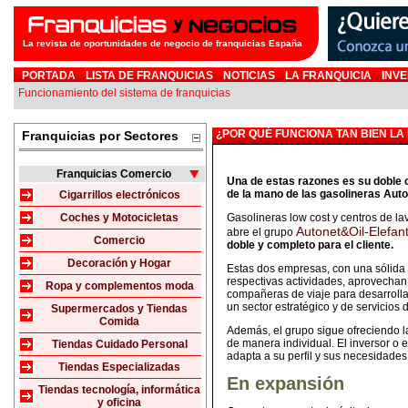
La revista de oportunidades de negocio de franquicias España
PORTADA
LISTA DE FRANQUICIAS
NOTICIAS
LA FRANQUICIA
INVE
Funcionamiento del sistema de franquicias
¿POR QUÉ FUNCIONA TAN BIEN LA
Franquicias por Sectores
Franquicias Comercio
Una de estas razones es su doble o
de la mano de las gasolineras Aut
Cigarrillos electrónicos
Coches y Motocicletas
Gasolineras low cost y centros de la
Autonet&Oil-Elefan
abre el grupo
Comercio
doble y completo para el cliente.
Decoración y Hogar
Estas dos empresas, con una sólida
respectivas actividades, aprovechan 
Ropa y complementos moda
compañeras de viaje para desarrolla
un sector estratégico y de servicios
Supermercados y Tiendas
Comida
Además, el grupo sigue ofreciendo l
de manera individual. El inversor 
Tiendas Cuidado Personal
adapta a su perfil y sus necesidades
Tiendas Especializadas
En expansión
Tiendas tecnología, informática
y oficina