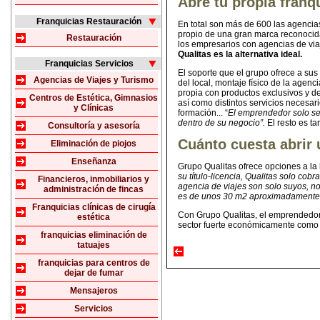
Abre tu propia franq
Franquicias Restauración
En total son más de 600 las agencias
propio de una gran marca reconocid
Restauración
los empresarios con agencias de vi
Qualitas es la alternativa ideal.
Franquicias Servicios
El soporte que el grupo ofrece a sus 
Agencias de Viajes y Turismo
del local, montaje físico de la agen
propia con productos exclusivos y de
Centros de Estética, Gimnasios
así como distintos servicios necesar
y Clínicas
formación... “
El emprendedor solo se 
dentro de su negocio”.
El resto es t
Consultoría y asesoría
Cuánto cuesta abrir 
Eliminación de piojos
Enseñanza
Grupo Qualitas ofrece opciones a la 
su título-licencia, Qualitas solo co
Financieros, inmobiliarios y
agencia de viajes son solo suyos, n
administración de fincas
es de unos 30 m2 aproximadamente, 
Franquicias clínicas de cirugía
Con Grupo Qualitas, el emprendedor 
estética
sector fuerte económicamente como es
franquicias eliminación de
tatuajes
franquicias para centros de
dejar de fumar
Mensajeros
Servicios