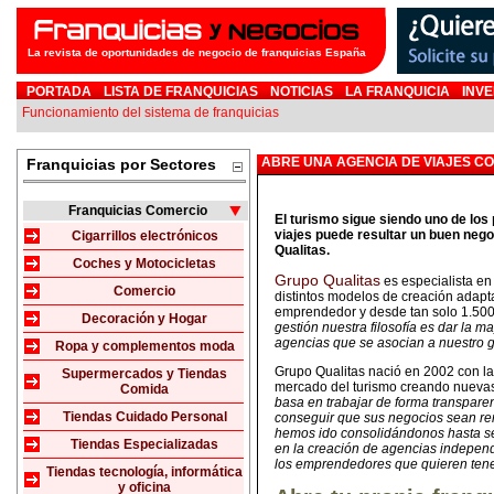
La revista de oportunidades de negocio de franquicias España
PORTADA
LISTA DE FRANQUICIAS
NOTICIAS
LA FRANQUICIA
INVE
Funcionamiento del sistema de franquicias
ABRE UNA AGENCIA DE VIAJES C
Franquicias por Sectores
Franquicias Comercio
El turismo sigue siendo uno de los
viajes puede resultar un buen nego
Cigarrillos electrónicos
Qualitas.
Coches y Motocicletas
Grupo Qualitas
es especialista en
Comercio
distintos modelos de creación adap
emprendedor y desde tan solo 1.500 
Decoración y Hogar
gestión nuestra filosofía es dar la m
agencias que se asocian a nuestro 
Ropa y complementos moda
Grupo Qualitas nació en 2002 con la 
Supermercados y Tiendas
mercado del turismo creando nuevas 
Comida
basa en trabajar de forma transparen
Tiendas Cuidado Personal
conseguir que sus negocios sean re
hemos ido consolidándonos hasta se
Tiendas Especializadas
en la creación de agencias independ
los emprendedores que quieren tener
Tiendas tecnología, informática
y oficina