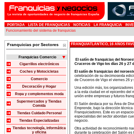
La revista de oportunidades de negocio de franquicias España
PORTADA
LISTA DE FRANQUICIAS
NOTICIAS
LA FRANQUICIA
INVE
Funcionamiento del sistema de franquicias
FRANQUIATLÁNTICO, 16 AÑOS FAV
Franquicias por Sectores
Franquicias Comercio
El salón de franquicias del Noroes
Cruceros de Vigo los días 26 y 27 d
Cigarrillos electrónicos
Coches y Motocicletas
El salón de franquicias del noroest
celebración de su decimosexta edició
Comercio
de Cruceros de Vigo el viernes 26 y
Decoración y Hogar
Una edición más, los organizadores 
a la esta ciudad en el epicentro del 
Ropa y complementos moda
unión entre empresas y futuros franq
Supermercados y Tiendas
El Salón destaca por su Área de Div
Comida
Emprende, bajo la dirección técnica
Franquiciadores. Este es un espacio 
Tiendas Cuidado Personal
especialistas del sector abordan cue
Tiendas Especializadas
negocio.
Tiendas tecnología, informática
Otra actividad de reconocimiento nac
y oficina
durante la celebración del Salón es 