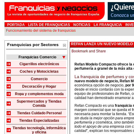
La revista de oportunidades de negocio de franquicias España
PORTADA
LISTA DE FRANQUICIAS
NOTICIAS
LA FRANQUICIA
INVE
Funcionamiento del sistema de franquicias
REFAN LANZA UN NUEVO MODELO 
Franquicias por Sectores
Franquicias Comercio
Cigarrillos electrónicos
Refan Modelo Compacto ofrece la o
perfumería a granel de la más alta 
Coches y Motocicletas
La franquicia de perfumes y co
Comercio
nuevo modelo de negocio, Refan 
económica opción de negocio,
p
or 9
Decoración y Hogar
desde el inicio contarás con la exper
equipo de profesionales de Refan, c
Ropa y complementos moda
calidad han demostrado enamorar a 
Supermercados y Tiendas
Comida
Refan Compacto es una
franquicia 
margen comercial que se queda el fra
Tiendas Cuidado Personal
necesaria para montar la tienda.
“Es
sin duda la mejor opción para empre
Tiendas Especializadas
perfumería y cosmética, sino tambié
todo el apoyo de una empresa con ca
Tiendas tecnología, informática
calidad
”, explican los responsables 
y oficina