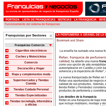
La revista de oportunidades de negocio de franquicias España
PORTADA
LISTA DE FRANQUICIAS
NOTICIAS
LA FRANQUICIA
INVE
Funcionamiento del sistema de franquicias
LA PERFUMERÍA A GRANEL DE LA 
Franquicias por Sectores
Franquicias Comercio
Cigarrillos electrónicos
La enseña ha sumado una nueva fran
Coches y Motocicletas
Refan, franquicia de perfumería
calidad
, ha abierto una nueva
franq
Comercio
como una opción de alta rentabilid
autoemplearse en Castilla y León b
Decoración y Hogar
solvencia y la trayectoria de Refan
”,
Ropa y complementos moda
La nueva franquiciada de Refan en V
Supermercados y Tiendas
Refan una oportunidad de negocio m
Comida
calidad de sus productos. Además, e
tienda Refan y Fernández consider
Tiendas Cuidado Personal
productos de perfumería y cosmética
Tiendas Especializadas
Los detalles de la franquicia
Refan es una franquicia de baja inve
Tiendas tecnología, informática
que incluye mobiliario, montaje y st
y oficina