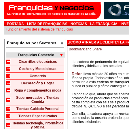
La revista de oportunidades de negocio de franquicias España
PORTADA
LISTA DE FRANQUICIAS
NOTICIAS
LA FRANQUICIA
INVE
Funcionamiento del sistema de franquicias
¿CÓMO ATRAER AL CLIENTE? LA F
Franquicias por Sectores
Franquicias Comercio
Cigarrillos electrónicos
La cadena de perfumería de equival
clientes y fidelizar a los actuales.
Coches y Motocicletas
Refan
lleva más de 20 años en el m
Comercio
fábrica propia. Todos estos años, a
permiten a esta
cadena de franquic
Decoración y Hogar
busca el público y cómo conseguir u
Ropa y complementos moda
Es por ello que, ahora que se acerca
Supermercados y Tiendas
promoción de productos aromáticos e
Comida
cesta completa con seis seis product
decirle TE QUIERO a esa persona ta
Tiendas Cuidado Personal
Con ella, la cadena apoya las
venta
Tiendas Especializadas
como éstas, la enseña pretende qu
clientes existentes.
Tiendas tecnología, informática
y oficina