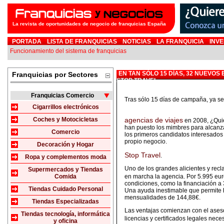
La revista de oportunidades de negocio de franquicias España
PORTADA
LISTA DE FRANQUICIAS
NOTICIAS
LA FRANQUICIA
INVE
Funcionamiento del sistema de franquicias
EN TAN SÓLO 15 DÍAS, 32 NUEVO
Franquicias por Sectores
STOP TRAVEL
Franquicias Comercio
Tras sólo 15 días de campaña, ya s
Cigarrillos electrónicos
Coches y Motocicletas
agencias de viajes
en 2008, ¿Quie
han puesto los mimbres para alcanzar
Comercio
los primeros candidatos interesados
propio negocio.
Decoración y Hogar
Stop Travel
.
Ropa y complementos moda
Uno de los grandes alicientes y rec
Supermercados y Tiendas
Comida
en marcha la agencia. Por 5.995 eu
condiciones, como la financiación a
Tiendas Cuidado Personal
Una ayuda inestimable que permite h
mensualidades de 144,88€.
Tiendas Especializadas
Las ventajas comienzan con el aseso
Tiendas tecnología, informática
licencias y certificados legales nece
y oficina