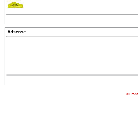
Adsense
© Franq