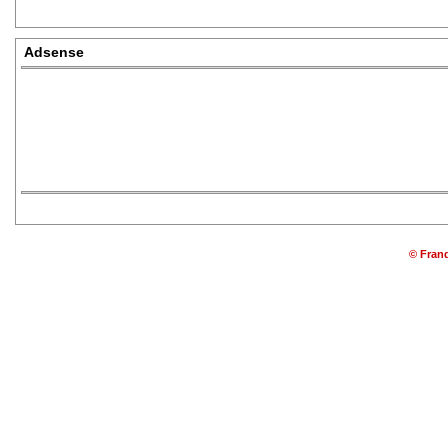
Adsense
© Franq