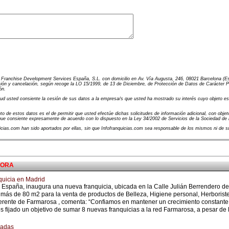
e Franchise Development Services España, S.L. con domicilio en Av. Vía Augusta, 246, 08021 Barcelona (Es
ión y cancelación, según recoge la LO 15/1999, de 13 de Diciembre, de Protección de Datos de Carácter Pers
ón.
d usted consiente la cesión de sus datos a la empresa/s que usted ha mostrado su interés cuyo objeto es el
to de estos datos es el de permitir que usted efectúe dichas solicitudes de información adicional, con objeto
 que consiente expresamente de acuerdo con lo dispuesto en la Ley 34/2002 de Servicios de la Sociedad de 
uicias.com han sido aportados por ellas, sin que Infofranquicias.com sea responsable de los mismos ni de s
DORA
quicia en Madrid
n España, inaugura una nueva franquicia, ubicada en la Calle Julián Berrendero de
 más de 80 m2 para la venta de productos de Belleza, Higiene personal, Herborister
erente de Farmarosa , comenta: “Confiamos en mantener un crecimiento constante
 fijado un objetivo de sumar 8 nuevas franquicias a la red Farmarosa, a pesar de l
dadas