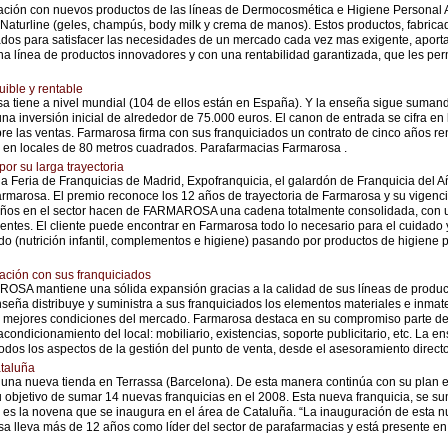
ación con nuevos productos de las líneas de Dermocosmética e Higiene Personal 
 y Naturline (geles, champús, body milk y crema de manos). Estos productos, fabric
ñados para satisfacer las necesidades de un mercado cada vez mas exigente, aporta
na línea de productos innovadores y con una rentabilidad garantizada, que les perm
uible y rentable
a tiene a nivel mundial (104 de ellos están en España). Y la enseña sigue sumand
 una inversión inicial de alrededor de 75.000 euros. El canon de entrada se cifra en
bre las ventas. Farmarosa firma con sus franquiciados un contrato de cinco años re
 en locales de 80 metros cuadrados. Parafarmacias Farmarosa .
or su larga trayectoria
la Feria de Franquicias de Madrid, Expofranquicia, el galardón de Franquicia del A
rmarosa. El premio reconoce los 12 años de trayectoria de Farmarosa y su vigenci
 años en el sector hacen de FARMAROSA una cadena totalmente consolidada, con 
ntes. El cliente puede encontrar en Farmarosa todo lo necesario para el cuidado y
do (nutrición infantil, complementos e higiene) pasando por productos de higiene p
lación con sus franquiciados
A mantiene una sólida expansión gracias a la calidad de sus líneas de producto
seña distribuye y suministra a sus franquiciados los elementos materiales e inmate
ejores condiciones del mercado. Farmarosa destaca en su compromiso parte de 
ondicionamiento del local: mobiliario, existencias, soporte publicitario, etc. La en
odos los aspectos de la gestión del punto de venta, desde el asesoramiento directo, f
taluña
 una nueva tienda en Terrassa (Barcelona). De esta manera continúa con su plan e
 objetivo de sumar 14 nuevas franquicias en el 2008. Esta nueva franquicia, se s
y es la novena que se inaugura en el área de Cataluña. “La inauguración de esta 
a lleva más de 12 años como líder del sector de parafarmacias y está presente en 