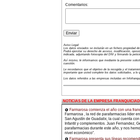
Comentarios:
Aviso Legal:
Los datos enviados se incluirán en un fichero propiedad d
Podrá ejercitar su derecho de acceso, modificación, oposic
indicada, adjuntando fotocopia del DNI y firmando la petici
Así mismo, le informamos que mediante la presente solicitu
cuestión.
Le recordamos que el objetivo de la recogida y el tratamien
importante que usted complete los datos solicitados, a lo
Los datos referidos a las empresas incluidas en Infofranq
NOTICIAS DE LA EMPRESA FRANQUICIA
Farmarosa comienza el año con una fran
Farmarosa , la red de parafarmacias líder e
San Agustín de Guadalix, la cual cuenta con
Infantil y complementos. Juan Fernandez, G
parafarmacias durante este año, y nos hemos
nivel económico”.
Farmarosa presenta sus líneas recomen