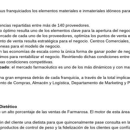
sus franquiciados los elementos materiales e inmateriales idóneos para
encias repartidas entre más de 140 proveedores.
ido óptimo resulta uno de los elementos clave para la apertura del negocio
ercado de cada uno de los proveedores, optimiza los puntos de venta e
punto de venta resulta estratégica para el negocio. Centros Comerciales
dóneas para el modelo de negocio.
n las economías de escala como la única forma de ganar poder de nego
imos para rentabilizar el negocio. Revirtiendo dichas condiciones entre
as condiciones competitivas.
rcado
: el mercado farmacéutico es uno de los más dinámicos y con m
a gran empresa detrás de cada franquicia, a través de la total implic
ento de Compras, Almacén y Logística, Departamento de Marketing y P
Dietético
e un alto porcentaje de las ventas de Farmarosa. El motor de esta áre
ón del cliente una dietista para que quincenalmente pase consulta en 
productos de control de peso y la fidelización de los clientes que confía