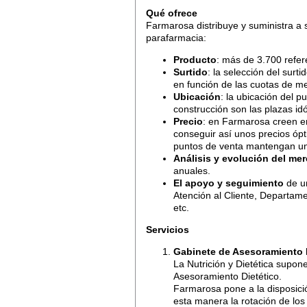
Qué ofrece
Farmarosa distribuye y suministra a 
parafarmacia:
Producto
: más de 3.700 refer
Surtido
: la selección del surt
en función de las cuotas de m
Ubicación
: la ubicación del 
construcción son las plazas i
Precio
: en Farmarosa creen e
conseguir así unos precios ópt
puntos de venta mantengan un
Análisis y evolución del me
anuales.
El apoyo y seguimiento
de un
Atención al Cliente, Departam
etc.
Servicios
Gabinete de Asesoramiento 
La Nutrición y Dietética supon
Asesoramiento Dietético.
Farmarosa pone a la disposici
esta manera la rotación de los 