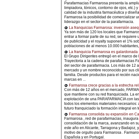
Parafarmacias Farmarosa presenta la ampli
limpiadora, tónicos, contorno de ojos, etc.)
calidad de la industria farmacéutica y dise
Farmarosa la posibilidad de comercializar u
liderazgo en el sector de la parafarmacia.
La franquicias Farmarosa: inversión aseq
Ya son más de 120 los locales que Farmaros
entrar a formar parte de su red, se requiere
de publicidad y el royalty suponen el 1% so
poblaciones de al menos 10.000 habitantes,
La franquicia Farmarosa es galardonada p
El Grupo Dirigentes entregó en el marco de 
Trayectoria a la cadena de parafarmacias Fa
del sector de parafarmacia. Los más de 12
mercado y un nombre reconocido por sus clie
familia. Desde productos para el recién naci
marcas en ...
Farmarosa crece gracias a la estrecha re
Con más de 12 años en el mercado, FARMAROS
que mantiene con su red franquiciada. La en
explotación de una PARAFARMACIA con las m
todos los elementos materiales necesarios: ac
futuro franquiciado la formación integral en t
Farmarosa consolida su expansión en Ca
Farmarosa , red de parafarmacias, inaugura
consolidación de la marca, avanzando en su
este año en Alicante, Tarragona y Badajoz, 
motivo de orgullo para Farmarosa . Farmaros
Española y en Portugal.