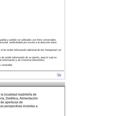
paña) y podrán ser utilizados con fines comerciales.
onal, notificándolo por escrito a la dirección antes
 de recibir información adicional de la/s franquicia/s en
 de recibir información de su interés, para lo cual es
la Información y de Comercio Electrónico.
u veracidad.
 la localidad madrileña de
ía, Dietética, Alimentación
 de aperturas de
as perspectivas inciertas a