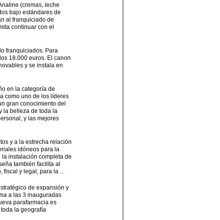
Analine (cremas, leche
ados bajo estándares de
n al franquiciado de
ita continuar con el
o franquiciados. Para
 los 18.000 euros. El canon
novables y se instala en
ño en la categoría de
a como uno de los líderes
un gran conocimiento del
 la belleza de toda la
ersonal, y las mejores
s y a la estrecha relación
riales idóneos para la
la instalación completa de
seña también facilita al
iscal y legal, para la ...
stratégico de expansión y
uma a las 3 inauguradas
nueva parafarmacia es
toda la geografía