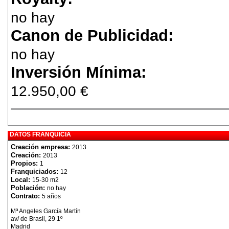
no hay
Canon de Publicidad:
no hay
Inversión Mínima:
12.950,00 €
DATOS FRANQUICIA
Creación empresa:
2013
Creación:
2013
Propios:
1
Franquiciados:
12
Local:
15-30 m2
Población:
no hay
Contrato:
5 años
Mª Angeles García Martín
av/ de Brasil, 29 1º
Madrid