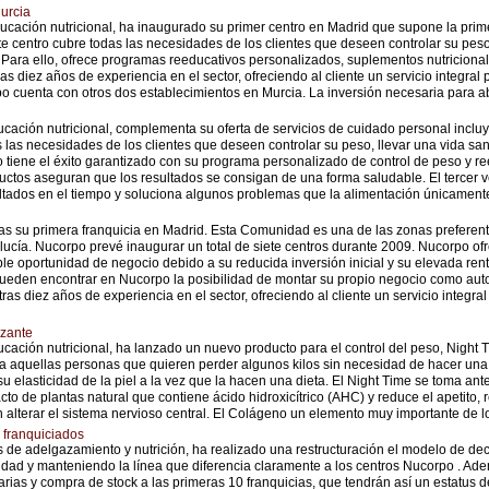
urcia
ucación nutricional, ha inaugurado su primer centro en Madrid que supone la prim
e centro cubre todas las necesidades de los clientes que deseen controlar su peso
. Para ello, ofrece programas reeducativos personalizados, suplementos nutricional
 diez años de experiencia en el sector, ofreciendo al cliente un servicio integral
cuenta con otros dos establecimientos en Murcia. La inversión necesaria para abri
cación nutricional, complementa su oferta de servicios de cuidado personal inclu
s las necesidades de los clientes que deseen controlar su peso, llevar una vida sa
po tiene el éxito garantizado con su programa personalizado de control de peso y r
uctos aseguran que los resultados se consigan de una forma saludable. El tercer vé
sultados en el tiempo y soluciona algunos problemas que la alimentación únicamente
 su primera franquicia en Madrid. Esta Comunidad es una de las zonas preferent
alucía. Nucorpo prevé inaugurar un total de siete centros durante 2009. Nucorpo o
e oportunidad de negocio debido a su reducida inversión inicial y su elevada renta
 pueden encontrar en Nucorpo la posibilidad de montar su propio negocio como a
as diez años de experiencia en el sector, ofreciendo al cliente un servicio integra
azante
ación nutricional, ha lanzado un nuevo producto para el control del peso, Night 
ra aquellas personas que quieren perder algunos kilos sin necesidad de hacer una 
 elasticidad de la piel a la vez que la hacen una dieta. El Night Time se toma ant
racto de plantas natural que contiene ácido hidroxicítrico (AHC) y reduce el apetito,
n alterar el sistema nervioso central. El Colágeno un elemento muy importante de los
 franquiciados
 de adelgazamiento y nutrición, ha realizado una restructuración el modelo de dec
didad y manteniendo la línea que diferencia claramente a los centros Nucorpo . Ad
rias y compra de stock a las primeras 10 franquicias, que tendrán así un estatus