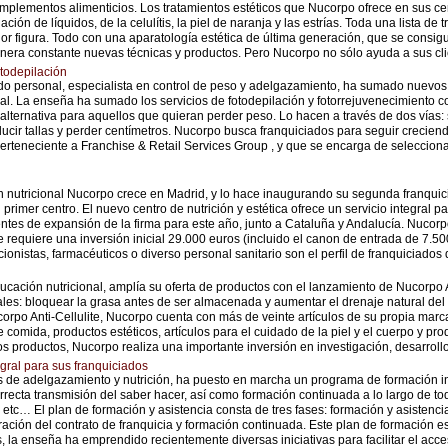
s complementos alimenticios. Los tratamientos estéticos que Nucorpo ofrece en sus c
nación de líquidos, de la celulítis, la piel de naranja y las estrías. Toda una lista d
or figura. Todo con una aparatología estética de última generación, que se consig
era constante nuevas técnicas y productos. Pero Nucorpo no sólo ayuda a sus clie
todepilación
ado personal, especialista en control de peso y adelgazamiento, ha sumado nuevos s
gral. La enseña ha sumado los servicios de fotodepilación y fotorrejuvenecimiento
lternativa para aquellos que quieran perder peso. Lo hacen a través de dos vías: s
reducir tallas y perder centímetros. Nucorpo busca franquiciados para seguir crecie
erteneciente a Franchise & Retail Services Group , y que se encarga de seleccion
nutricional Nucorpo crece en Madrid, y lo hace inaugurando su segunda franquicia
imer centro. El nuevo centro de nutrición y estética ofrece un servicio integral 
entes de expansión de la firma para este año, junto a Cataluña y Andalucía. Nucorp
 requiere una inversión inicial 29.000 euros (incluido el canon de entrada de 7.500
ionistas, farmacéuticos o diverso personal sanitario son el perfil de franquiciados
cación nutricional, amplía su oferta de productos con el lanzamiento de Nucorpo An
es: bloquear la grasa antes de ser almacenada y aumentar el drenaje natural del
orpo Anti-Cellulite, Nucorpo cuenta con más de veinte artículos de su propia marc
 comida, productos estéticos, artículos para el cuidado de la piel y el cuerpo y pr
os productos, Nucorpo realiza una importante inversión en investigación, desarrollo
gral para sus franquiciados
 de adelgazamiento y nutrición, ha puesto en marcha un programa de formación in
orrecta transmisión del saber hacer, así como formación continuada a lo largo de tod
tc… El plan de formación y asistencia consta de tres fases: formación y asistencia
ración del contrato de franquicia y formación continuada. Este plan de formación e
la enseña ha emprendido recientemente diversas iniciativas para facilitar el acceso