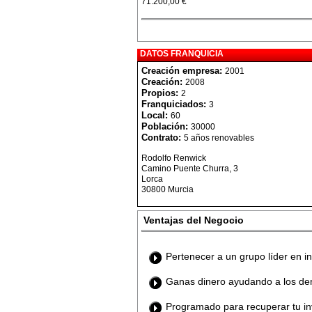
71.200,00 €
DATOS FRANQUICIA
Creación empresa:
2001
Creación:
2008
Propios:
2
Franquiciados:
3
Local:
60
Población:
30000
Contrato:
5 años renovables
Rodolfo Renwick
Camino Puente Churra, 3
Lorca
30800 Murcia
Ventajas del Negocio
Pertenecer a un grupo líder en in
Ganas dinero ayudando a los d
Programado para recuperar tu in