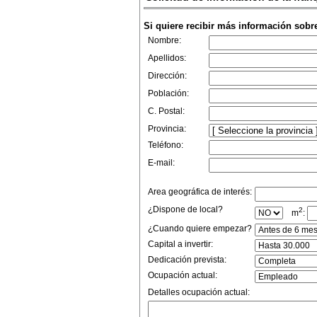
Si quiere recibir más información sobr
Nombre:
Apellidos:
Dirección:
Población:
C. Postal:
Provincia:
Teléfono:
E-mail:
Area geográfica de interés:
¿Dispone de local?
2
m
:
¿Cuando quiere empezar?
Capital a invertir:
Dedicación prevista:
Ocupación actual:
Detalles ocupación actual: