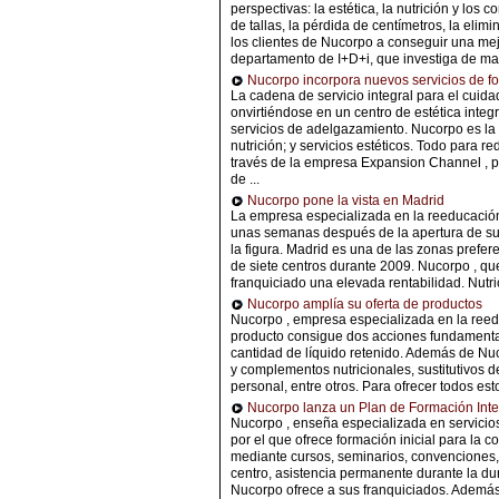
perspectivas: la estética, la nutrición y lo
de tallas, la pérdida de centímetros, la elimi
los clientes de Nucorpo a conseguir una mej
departamento de I+D+i, que investiga de man
Nucorpo incorpora nuevos servicios de fo
La cadena de servicio integral para el cuid
onvirtiéndose en un centro de estética inte
servicios de adelgazamiento. Nucorpo es la a
nutrición; y servicios estéticos. Todo para 
través de la empresa Expansion Channel , p
de ...
Nucorpo pone la vista en Madrid
La empresa especializada en la reeducación 
unas semanas después de la apertura de su pr
la figura. Madrid es una de las zonas prefer
de siete centros durante 2009. Nucorpo , que
franquiciado una elevada rentabilidad. Nutric
Nucorpo amplía su oferta de productos
Nucorpo , empresa especializada en la reedu
producto consigue dos acciones fundamental
cantidad de líquido retenido. Además de Nuc
y complementos nutricionales, sustitutivos de
personal, entre otros. Para ofrecer todos est
Nucorpo lanza un Plan de Formación Inte
Nucorpo , enseña especializada en servicios
por el que ofrece formación inicial para la c
mediante cursos, seminarios, convenciones, e
centro, asistencia permanente durante la du
Nucorpo ofrece a sus franquiciados. Además, 