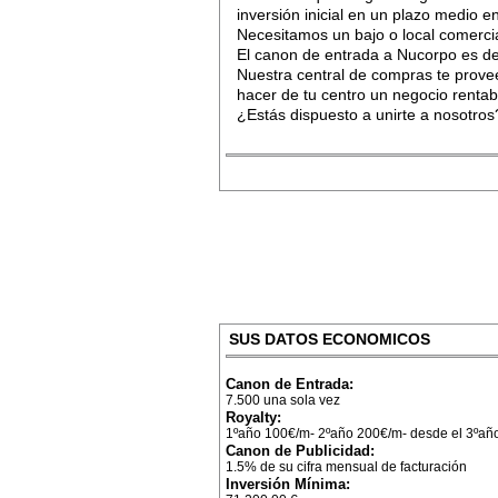
inversión inicial en un plazo medio e
Necesitamos un bajo o local comercia
El canon de entrada a Nucorpo es de 
Nuestra central de compras te prove
hacer de tu centro un negocio rentabl
¿Estás dispuesto a unirte a nosotros
SUS DATOS ECONOMICOS
Canon de Entrada:
7.500 una sola vez
Royalty:
1ºaño 100€/m- 2ºaño 200€/m- desde el 3ºañ
Canon de Publicidad:
1.5% de su cifra mensual de facturación
Inversión Mínima: