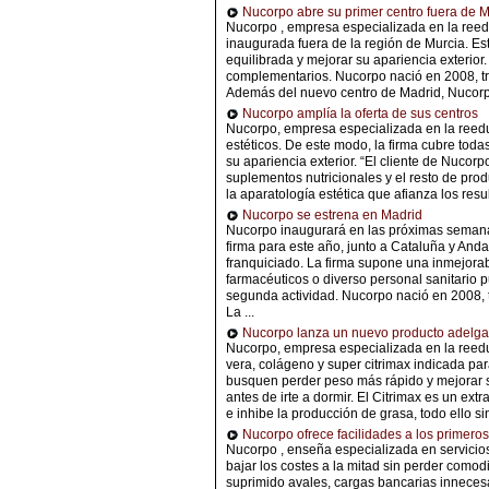
Nucorpo abre su primer centro fuera de M
Nucorpo , empresa especializada en la reed
inaugurada fuera de la región de Murcia. Est
equilibrada y mejorar su apariencia exterior
complementarios. Nucorpo nació en 2008, tras
Además del nuevo centro de Madrid, Nucorpo 
Nucorpo amplía la oferta de sus centros
Nucorpo, empresa especializada en la reedu
estéticos. De este modo, la firma cubre toda
su apariencia exterior. “El cliente de Nucor
suplementos nutricionales y el resto de prod
la aparatología estética que afianza los re
Nucorpo se estrena en Madrid
Nucorpo inaugurará en las próximas semanas
firma para este año, junto a Cataluña y And
franquiciado. La firma supone una inmejorabl
farmacéuticos o diverso personal sanitario
segunda actividad. Nucorpo nació en 2008, tr
La ...
Nucorpo lanza un nuevo producto adelg
Nucorpo, empresa especializada en la reeduc
vera, colágeno y super citrimax indicada pa
busquen perder peso más rápido y mejorar su
antes de irte a dormir. El Citrimax es un ext
e inhibe la producción de grasa, todo ello si
Nucorpo ofrece facilidades a los primeros
Nucorpo , enseña especializada en servicios
bajar los costes a la mitad sin perder como
suprimido avales, cargas bancarias innecesa