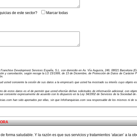
quicias de este sector?
Marcar todas
e Franchise Development Services España, S.L. con domicilio en Av. Vía Augusta, 246, 08021 Barcelona (Es
ión y cancelación, según recoge la LO 15/1999, de 13 de Diciembre, de Protección de Datos de Carácter Pers
ón.
d usted consiente la cesión de sus datos a la empresa/s que usted ha mostrado su interés cuyo objeto es el
to de estos datos es el de permitir que usted efectúe dichas solicitudes de información adicional, con objeto
 que consiente expresamente de acuerdo con lo dispuesto en la Ley 34/2002 de Servicios de la Sociedad de 
uicias.com han sido aportados por ellas, sin que Infofranquicias.com sea responsable de los mismos ni de s
DORA
de forma saludable. Y la razón es que sus servicios y tratamientos ‘atacan’ a la o