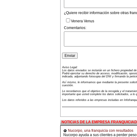
¿Quiere recibir información sobre otras fran
Venera Venus
Comentarios:
Aviso Legal:
Los datos enviados se incluirán en un fichero propiedad d
Podrá ejercitar su derecho de acceso, modificación, oposic
indicada, adjuntando fotocopia del DNI y firmando la petici
Así mismo, le informamos que mediante la presente solicitu
cuestión.
Le recordamos que el objetivo de la recogida y el tratamien
importante que usted complete los datos solicitados, a lo
Los datos referidos a las empresas incluidas en Infofranq
NOTICIAS DE LA EMPRESA FRANQUICIA
Nucorpo, una franquicia con resultados
Nucorpo ayuda a sus clientes a perder peso 