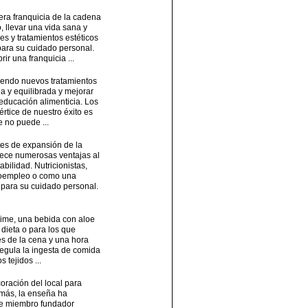
era franquicia de la cadena
, llevar una vida sana y
es y tratamientos estéticos
 para su cuidado personal.
r una franquicia ...
yendo nuevos tratamientos
na y equilibrada y mejorar
eeducación alimenticia. Los
rtice de nuestro éxito es
 no puede ...
es de expansión de la
frece numerosas ventajas al
bilidad. Nutricionistas,
utoempleo o como una
l para su cuidado personal.
Time, una bebida con aloe
dieta o para los que
es de la cena y una hora
 regula la ingesta de comida
 tejidos ...
oración del local para
emás, la enseña ha
 de miembro fundador