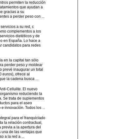
entros permiten la reducción
e tratamientos que ayudan a
ue gracias a su
ntes a perder peso con ...
ervicios a su red, c
 como complementos a los
ervicios dietéticos y de
ndo en España. Lo hace a
ar candidatos para redes
 en la capital tan sólo
para perder peso y moldear
o prevé inaugurar un total
 euros), ofrece al
 que la cadena busca ...
ti-Cellulite. El nuevo
 organismo reduciendo la
a. Se trata de suplementos
oductos para el aseo
 e innovación. Todos los ...
tegral para el franquiciado
a la relación contractual,
 previa a la apertura del
s una de las ventajas que
 a la red a ...