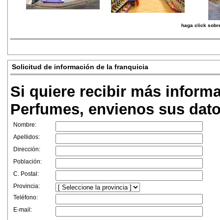
haga click sobre
Solicitud de información de la franquicia
Si quiere recibir más inform
Perfumes, envienos sus dato
Nombre:
Apellidos:
Dirección:
Población:
C. Postal:
Provincia:
Teléfono:
E-mail: