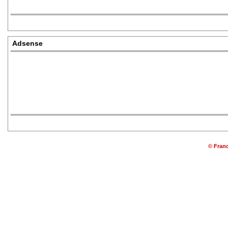
Adsense
© Franq