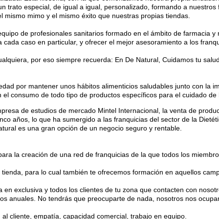
n trato especial, de igual a igual, personalizado, formando a nuestros
el mismo mimo y el mismo éxito que nuestras propias tiendas.
quipo de profesionales sanitarios formado en el ámbito de farmacia y nu
cada caso en particular, y ofrecer el mejor asesoramiento a los franqu
ualquiera, por eso siempre recuerda: En De Natural, Cuidamos tu salud
edad por mantener unos hábitos alimenticios saludables junto con la im
el consumo de todo tipo de productos específicos para el cuidado de 
mpresa de estudios de mercado Mintel Internacional, la venta de produ
inco años, lo que ha sumergido a las franquicias del sector de la Dietét
tural es una gran opción de un negocio seguro y rentable.
ra la creación de una red de franquicias de la que todos los miembro
a tienda, para lo cual también te ofrecemos formación en aquellos cam
en exclusiva y todos los clientes de tu zona que contacten con nosot
cios anuales. No tendrás que preocuparte de nada, nosotros nos ocup
 al cliente, empatía, capacidad comercial, trabajo en equipo.