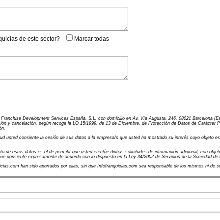
quicias de este sector?
Marcar todas
e Franchise Development Services España, S.L. con domicilio en Av. Vía Augusta, 246, 08021 Barcelona (Es
ión y cancelación, según recoge la LO 15/1999, de 13 de Diciembre, de Protección de Datos de Carácter Pers
ón.
d usted consiente la cesión de sus datos a la empresa/s que usted ha mostrado su interés cuyo objeto es el
to de estos datos es el de permitir que usted efectúe dichas solicitudes de información adicional, con objeto
 que consiente expresamente de acuerdo con lo dispuesto en la Ley 34/2002 de Servicios de la Sociedad de 
uicias.com han sido aportados por ellas, sin que Infofranquicias.com sea responsable de los mismos ni de s