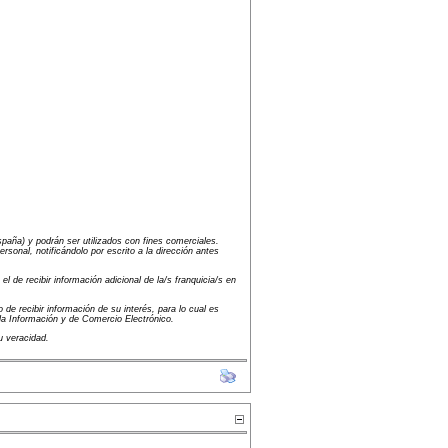
paña) y podrán ser utilizados con fines comerciales.
onal, notificándolo por escrito a la dirección antes
 de recibir información adicional de la/s franquicia/s en
 de recibir información de su interés, para lo cual es
la Información y de Comercio Electrónico.
u veracidad.