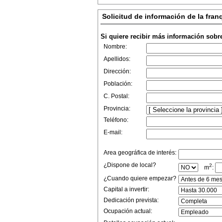
Solicitud de información de la fran
Si quiere recibir más información sobr
Nombre:
Apellidos:
Dirección:
Población:
C. Postal:
Provincia:
Teléfono:
E-mail:
Area geográfica de interés:
¿Dispone de local?
2
m
:
¿Cuando quiere empezar?
Capital a invertir:
Dedicación prevista:
Ocupación actual: