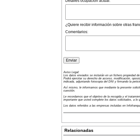
Detalles ocupación actual:
¿Quiere recibir información sobre otras fran
Comentarios:
Aviso Legal:
Los datos enviados se incluirán en un fichero propiedad d
Podrá ejercitar su derecho de acceso, modificación, oposic
indicada, adjuntando fotocopia del DNI y firmando la petici
Así mismo, le informamos que mediante la presente solicitu
cuestión.
Le recordamos que el objetivo de la recogida y el tratamien
importante que usted complete los datos solicitados, a lo
Los datos referidos a las empresas incluidas en Infofranq
Relacionadas