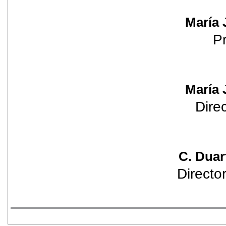
María
P
María
Dire
C. Duar
Directo