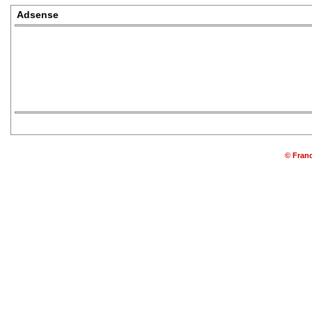
Adsense
© Franq